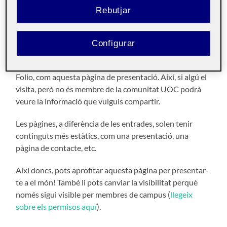
Rebutjar
Hola!
Soc X i aquesta
pàgina
s’ha generat automàticament.
Configurar
Aquesta pàgina és
pública
i la pot veure tothom. És
interessant que hi hagi continguts públics en el teu espai
Folio, com aquesta pàgina de presentació. Així, si algú el
visita, però no és membre de la comunitat UOC podrà
veure la informació que vulguis compartir.
Les pàgines, a diferència de les entrades, solen tenir
continguts més estàtics, com una presentació, una
pàgina de contacte, etc.
Així doncs, pots aprofitar aquesta pàgina per presentar-
te a el món! També li pots canviar la visibilitat perquè
només sigui visible per membres de campus (
llegeix
sobre els permisos aquí
).