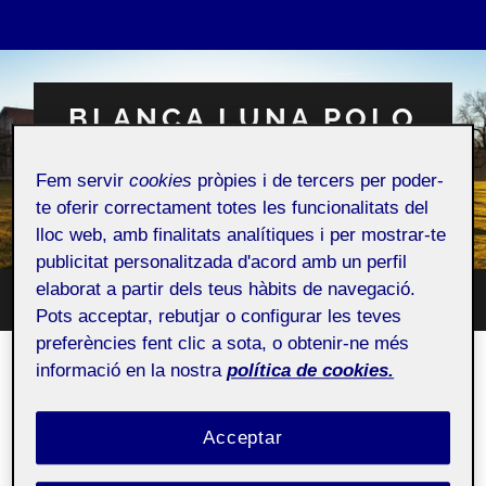
BLANCA LUNA POLO
VERDUGO
Fem servir
cookies
pròpies i de tercers per poder-
Espai Personal
te oferir correctament totes les funcionalitats del
lloc web, amb finalitats analítiques i per mostrar-te
publicitat personalitzada d'acord amb un perfil
elaborat a partir dels teus hàbits de navegació.
Toggle
Toggle
Pots acceptar, rebutjar o configurar les teves
search
mobile
field
preferències fent clic a sota, o obtenir-ne més
menu
informació en la nostra
política de cookies.
Qui soc?
Acceptar
Públic