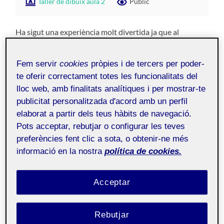
Taller de dibuix aula 2
Públic
Ha sigut una experiència molt divertida ja que al
dibuixar amb total llibertat i sense uns paràmetres
establerts és gaudeix més.
Fem servir
cookies
pròpies i de tercers per poder-
te oferir correctament totes les funcionalitats del
He representat la paraula tal qual en tots els cassos,
lloc web, amb finalitats analítiques i per mostrar-te
únicament variant la tipografia utilitzada perquè
publicitat personalitzada d'acord amb un perfil
considero que és només una paraula i no hi ha res que la
elaborat a partir dels teus hàbits de navegació.
representi. El límit ens el marquem nosaltres mateixos i
aquest representa fins a quin punt estem disposats a
Pots acceptar, rebutjar o configurar les teves
lluitar i a sacrificar per aconseguir un objectiu.
preferències fent clic a sota, o obtenir-ne més
informació en la nostra
política de cookies.
Acceptar
Rebutjar