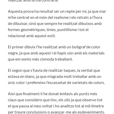
Aquesta prova ha resultat ser un repte per mi, ja que mai
m’he centrat en el món del realisme i els retrats a l’hora
de dibuixar, sinó que sempre he realitzat dibuixos amb
formes geomètriques, línies, puntillisme i tot el
relacionat amb aquest estil.
El primer dibuix l’he realitzat amb un bolígraf de color
negre, ja que amb aquest i el llapis són amb els materials
que em sento més còmoda treballant.
El segon que s’havia de realitzar taques, la veritat que
estava en blanc, ja que m’agrada molt treballar amb un
únic color i prefereixo l’escassetat de varietats de colors.
Així que finalment li he donat èmfasis als punts més
claus que considero que tinc, els ulls ja que observo tot
el que passa al meu voltat i ho analitzo tot al mil·límetre
per treure conclusions o avançar-me als esdeveniments.