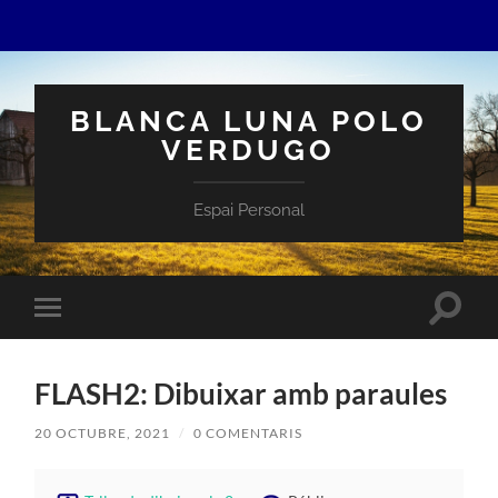
BLANCA LUNA POLO
VERDUGO
Espai Personal
Toggle
Toggle
search
mobile
field
menu
FLASH2: Dibuixar amb paraules
20 OCTUBRE, 2021
/
0 COMENTARIS