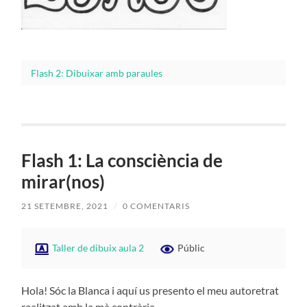
Flash 2: Dibuixar amb paraules
Flash 1: La consciència de
mirar(nos)
21 SETEMBRE, 2021
/
0 COMENTARIS
Taller de dibuix aula 2
Públic
Hola! Sóc la Blanca i aquí us presento el meu autoretrat
realitzat amb la mà contrària.