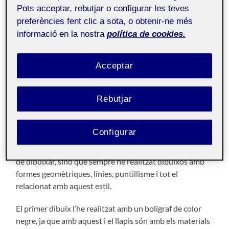
Flash 1: La consciència de
Pots acceptar, rebutjar o configurar les teves
mirar(nos)
preferències fent clic a sota, o obtenir-ne més
informació en la nostra
política de cookies.
21 SETEMBRE, 2021
/
0 COMENTARIS
Acceptar
Taller de dibuix aula 2
Públic
Rebutjar
Hola! Sóc la Blanca i aquí us presento el meu autoretrat
realitzat amb la mà contrària.
Configurar
Aquesta prova ha resultat ser un repte per mi, ja que mai
m’he centrat en el món del realisme i els retrats a l’hora
de dibuixar, sinó que sempre he realitzat dibuixos amb
formes geomètriques, línies, puntillisme i tot el
relacionat amb aquest estil.
El primer dibuix l’he realitzat amb un bolígraf de color
negre, ja que amb aquest i el llapis són amb els materials