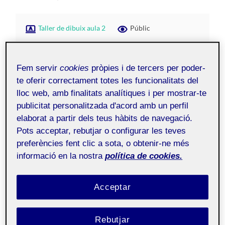
Taller de dibuix aula 2
Públic
Ha sigut una experiència molt divertida ja que al
Fem servir
cookies
pròpies i de tercers per poder-
dibuixar amb total llibertat i sense uns paràmetres
te oferir correctament totes les funcionalitats del
establerts és gaudeix més.
lloc web, amb finalitats analítiques i per mostrar-te
He representat la paraula tal qual en tots els cassos,
publicitat personalitzada d'acord amb un perfil
únicament variant la tipografia utilitzada perquè
elaborat a partir dels teus hàbits de navegació.
considero que és només una paraula i no hi ha res que la
Pots acceptar, rebutjar o configurar les teves
representi. El límit ens el marquem nosaltres mateixos i
preferències fent clic a sota, o obtenir-ne més
aquest representa fins a quin punt estem disposats a
informació en la nostra
política de cookies.
lluitar i a sacrificar per aconseguir un objectiu.
Acceptar
Rebutjar