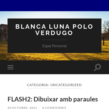
BLANCA LUNA POLO
VERDUGO
Espai Personal
Toggle
Toggle
search
mobile
field
menu
CATEGORIA:
UNCATEGORIZED
FLASH2: Dibuixar amb paraules
20 OCTUBRE, 2021
/
0 COMENTARIS