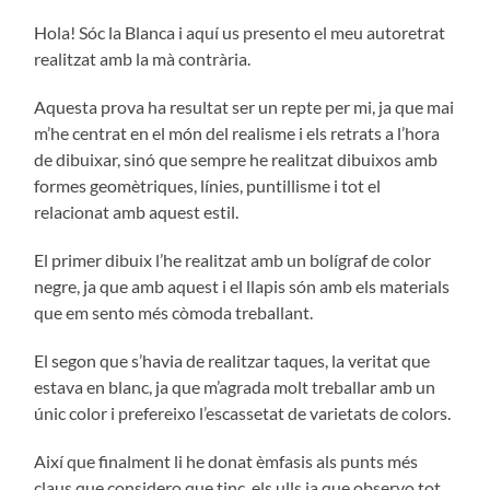
Hola! Sóc la Blanca i aquí us presento el meu autoretrat
realitzat amb la mà contrària.
Aquesta prova ha resultat ser un repte per mi, ja que mai
m’he centrat en el món del realisme i els retrats a l’hora
de dibuixar, sinó que sempre he realitzat dibuixos amb
formes geomètriques, línies, puntillisme i tot el
relacionat amb aquest estil.
El primer dibuix l’he realitzat amb un bolígraf de color
negre, ja que amb aquest i el llapis són amb els materials
que em sento més còmoda treballant.
El segon que s’havia de realitzar taques, la veritat que
estava en blanc, ja que m’agrada molt treballar amb un
únic color i prefereixo l’escassetat de varietats de colors.
Així que finalment li he donat èmfasis als punts més
claus que considero que tinc, els ulls ja que observo tot